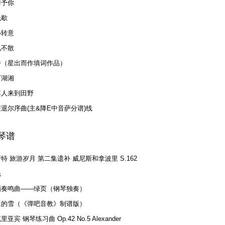
季予你
无歇
心转意
见不散
香（星出而作填词作品）
下湖湘
草人来到田野
退尔序曲(主&降E中音萨分谱)线
琴谱
特 旅游岁月 第二集遗补 威尼斯和拿波里 S.162
光
.1 船歌
画奏鸣曲——绿页（钢琴独奏）
真的雪（《弹吧音教》制谱版）
里亚宾 钢琴练习曲 Op.42 No.5 Alexander