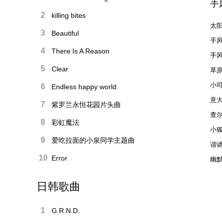
手
2
killing bites
太
3
Beautiful
手风
4
There Is A Reason
手
5
Clear
草
小
6
Endless happy world
意
7
紫罗兰永恒花园片头曲
查尔
8
彩虹魔法
小
9
爱吃拉面的小泉同学主题曲
谐
10
Error
幽
日韩歌曲
1
G.R.N.D.