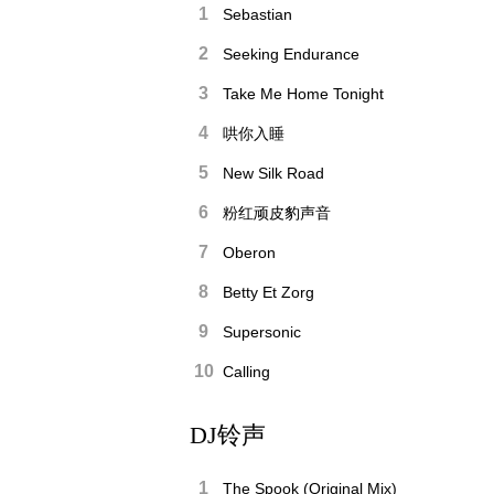
1
Sebastian
2
Seeking Endurance
3
Take Me Home Tonight
4
哄你入睡
5
New Silk Road
6
粉红顽皮豹声音
7
Oberon
8
Betty Et Zorg
9
Supersonic
10
Calling
DJ铃声
1
The Spook (Original Mix)