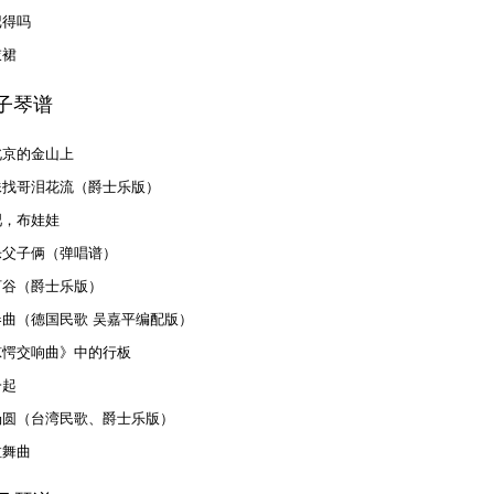
记得吗
衣裙
子琴谱
北京的金山上
妹找哥泪花流（爵士乐版）
吧，布娃娃
乐父子俩（弹唱谱）
河谷（爵士乐版）
春曲（德国民歌 吴嘉平编配版）
惊愕交响曲》中的行板
一起
汤圆（台湾民歌、爵士乐版）
拉舞曲