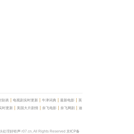
时刻表
电视剧实时更新
牛津词典
最新电影
英
实时更新
美国大片剧情
奈飞电影
奈飞网剧
迪
尽快处理
好铃声
r07.cn, All Rights Reserved
京ICP备