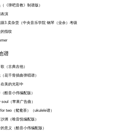
员（《弹吧音教》制谱版）
iabin Etudes
剧表演
级3.卖杂货（中央音乐学院 钢琴（业余）考级
使的指纹
 7-9级）
mmer
他谱
日歌（古典吉他）
轮（花千骨插曲弹唱谱）
走在美的光彩中
香（酷音小伟编配版）
w soul（苹果广告曲）
a for two（鸳鸯茶）（ukulele谱）
落沙洲（唯音悦编配版）
行的意义（酷音小伟编配版）