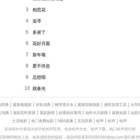
3
相思花
4
追寻
5
多谢了
6
花好月圆
7
新年颂
8
爱不停息
9
总想唱
10
跳春光
语辞典
最新电视剧
谷歌词典
钢琴谱大全
最新院线电影
便民实用工具
火车
应词典
港剧实时更新
英剧剧情
好看的好莱坞
动作大片剧情
最新短剧
短剧
士尼电影
热门免费短剧
NBA直播
汉语辞典
铃声
铃声
铃声
安卓软件中最强大的手机铃声应用、包含铃声大全、铃声下载、热门铃声排行榜
源来自互联网和网友上传，如有侵犯您的版权，请及时联系3033380280@qq.com,我们将