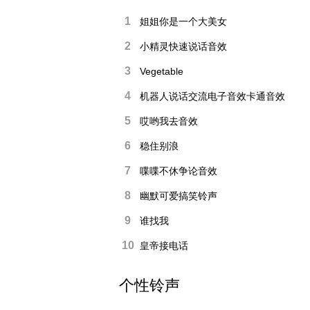
1
姐姐你是一个大美女
2
小精灵快速说话音效
3
Vegetable
4
机器人说话交流电子音效卡通音效
5
哎哟我去音效
6
稳住别浪
7
喋喋不休争论音效
8
幽默可爱搞笑铃声
9
谁找我
10
皇帝接电话
个性铃声