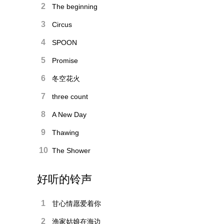
2
The beginning
3
Circus
4
SPOON
5
Promise
6
冬空花火
7
three count
8
A New Day
9
Thawing
10
The Shower
好听的铃声
1
甘心情愿爱着你
2
渔家姑娘在海边