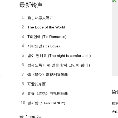
最新铃声
1
利故事模式剧情分享
新しい恋人達に
2
The Edge of the World
3
100%探索视频攻略
T의연애 (T's Romance)
4
》！本人笑得合不拢嘴
사랑인걸 (It's Love)
5
区年度最佳游戏出炉
밤이 편해요 (The night is comfortable)
6
价值对比 各有优劣
밤새도록 어떤 말을 할까 고민해 봤어 (What's Up)
媚的铃声给你
开学了，用魔性铃声炸醒被床封印的你
7
》勇士学院教学合集 官方进阶技巧讲解
错《错位》影视剧宣传曲
8
可爱的东西
简
9
业批评《光与影》被打脸：体验过后真香！
青春《赤热》电视剧插曲
10
rds & Slippers》发圣诞贺图
별사탕 (STAR CANDY)
醒
关