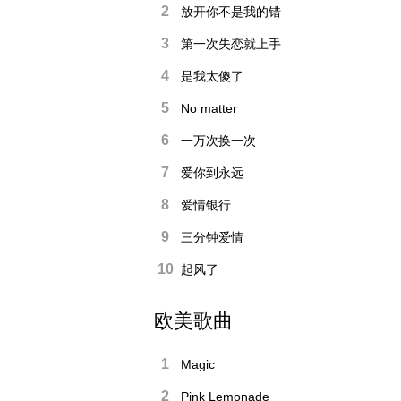
2
放开你不是我的错
3
第一次失恋就上手
4
是我太傻了
5
No matter
6
一万次换一次
7
爱你到永远
8
爱情银行
9
三分钟爱情
10
起风了
欧美歌曲
1
Magic
2
Pink Lemonade