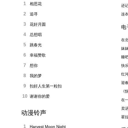
1
相思花
还
2
追寻
连
3
花好月圆
电
4
总想唱
在
5
跳春光
妹
6
幸福赞歌
睡
7
想你
快
红
8
我的梦
迎
9
扣好人生第一粒扣
《
10
谢谢你的爱
在
卖
动漫铃声
霍
1
Harvest Moon Night