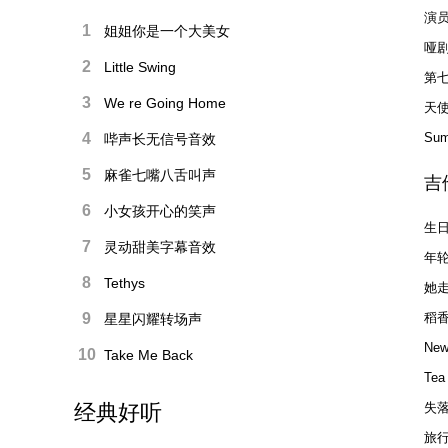
演
Scr
1
姐姐你是一个大美女
哑
2
Little Swing
第七
3
We re Going Home
天
教程
4
Su
哔声长无信号音效
5
麻雀七嘴八舌叫声
吉
6
小女孩开心的笑声
生
7
灵动甜美字幕音效
年
8
Tethys
她
9
稻
星星闪耀转场声
Ne
10
Take Me Back
Te
经典好听
失
旅