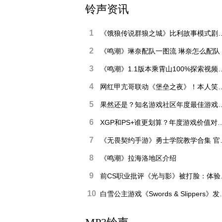
铃声资讯
1
《饿狼传说群狼之城》比
2
《鸣潮》琳奈配队一图流 琳奈怎么配队
3
《鸣潮》1.1版本乘霄山
4
网红甲亢哥联动《堡垒之夜
5
果然还是？知名游戏社
6
XGP和PS+谁更划算？年度游戏
初春，寄一首阳光明
7
《无畏契约手游
8
《鸣潮》拉海洛地区介绍
9
前CS职
10
白雪公主游戏《Swo