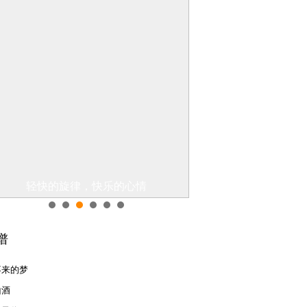
轻快的旋律，快乐的心情
你一定听过的过
谱
不来的梦
山酒