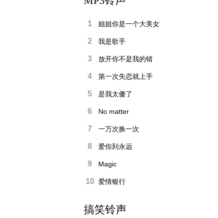
MP3铃声
1
姐姐你是一个大美女
2
我是歌手
3
放开你不是我的错
4
第一次失恋就上手
5
是我太傻了
6
No matter
7
一万次换一次
8
爱你到永远
9
Magic
10
爱情银行
搞笑铃声