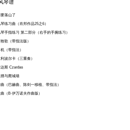
风琴谱
阳要落山了
琴练习曲（肖邦作品25之6）
风琴手指练习 第二部分（右手的手腕练习）
原牧歌（带指法版）
司机（带指法）
大利波尔卡（三重奏）
达斯 Czardas
狐狸与爬城墙
谑曲（巴赫曲、陈剑一移植、带指法）
默曲（B·伊万诺夫作曲版）